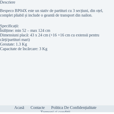
Descriere
Bespeco BP04X este un stativ de partituri cu 3 secțiuni, din oțel,
complet pliabil și include o geantă de transport din nailon.
Specificații:
Înălțime: min 52 – max 124 cm
Dimensiuni placă: 43 x 24 cm (+16 +16 cm cu extensii pentru
cărți/partituri mari)
Greutate: 1.3 Kg
Capacitate de încărcare: 3 Kg
Acasă
Contacte
Politica De Confidențialitate
Termeni și condiții