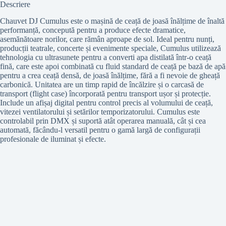
Descriere
Chauvet DJ Cumulus este o mașină de ceață de joasă înălțime de înaltă
performanță, concepută pentru a produce efecte dramatice,
asemănătoare norilor, care rămân aproape de sol. Ideal pentru nunți,
producții teatrale, concerte și evenimente speciale, Cumulus utilizează
tehnologia cu ultrasunete pentru a converti apa distilată într-o ceață
fină, care este apoi combinată cu fluid standard de ceață pe bază de apă
pentru a crea ceață densă, de joasă înălțime, fără a fi nevoie de gheață
carbonică. Unitatea are un timp rapid de încălzire și o carcasă de
transport (flight case) încorporată pentru transport ușor și protecție.
Include un afișaj digital pentru control precis al volumului de ceață,
vitezei ventilatorului și setărilor temporizatorului. Cumulus este
controlabil prin DMX și suportă atât operarea manuală, cât și cea
automată, făcându-l versatil pentru o gamă largă de configurații
profesionale de iluminat și efecte.