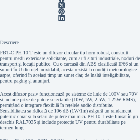
Descriere
FBT-C PH 10 T este un difuzor circular tip horn robust, construit
pentru medii exterioare solicitante, cum ar fi situri industriale, noduri de
transport și locații publice. Cu o carcasă din ABS clasificată IP66 și un
suport în U din oțel inoxidabil, acesta rezistă la condiții meteorologice
aspre, oferind în același timp un sunet clar, de înaltă inteligibilitate,
pentru paging și anunțuri.
Acest difuzor pasiv funcționează pe sisteme de linie de 100V sau 70V
și include prize de putere selectabile (10W, 5W, 2.5W, 1.25W RMS),
permițând o integrare flexibilă în rețelele audio distribuite.
Sensibilitatea sa ridicată de 106 dB (1W/1m) asigură un randament
puternic chiar și la setări de putere mai mici. PH 10 T este finisat în gri
deschis RAL7035 și include protecție UV pentru durabilitate pe
termen lung.