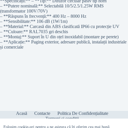
**Specificații:** – **Tip:** Difuzor circular pasiv tip horn
– **Putere nominală:** Selectabilă 10/5/2.5/1.25W RMS
(transformator 100V/70V)
– **Răspuns în frecvență:** 400 Hz – 8000 Hz
– **Sensibilitate:** 106 dB (1W/1m)
– **Material:** Carcasă din ABS clasificată IP66 cu protecție UV
– **Culoare:** RAL7035 gri deschis
– **Montaj:** Suport în U din oțel inoxidabil (montare pe perete)
– **Aplicație:** Paging exterior, adresare publică, instalații industriale
și comerciale
Acasă
Contacte
Politica De Confidențialitate
Termeni și condiții
Folosim cookie-uri pentru a ne asigura că îți oferim cea mai bună