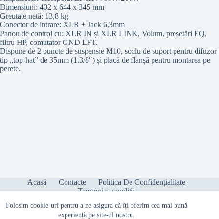
Dimensiuni: 402 x 644 x 345 mm
Greutate netă: 13,8 kg
Conector de intrare: XLR + Jack 6,3mm
Panou de control cu: XLR IN și XLR LINK, Volum, presetări EQ,
filtru HP, comutator GND LFT.
Dispune de 2 puncte de suspensie M10, soclu de suport pentru difuzor
tip „top-hat” de 35mm (1.3/8″) și placă de flanșă pentru montarea pe
perete.
Acasă
Contacte
Politica De Confidențialitate
Termeni și condiții
Folosim cookie-uri pentru a ne asigura că îți oferim cea mai bună
experiență pe site-ul nostru.