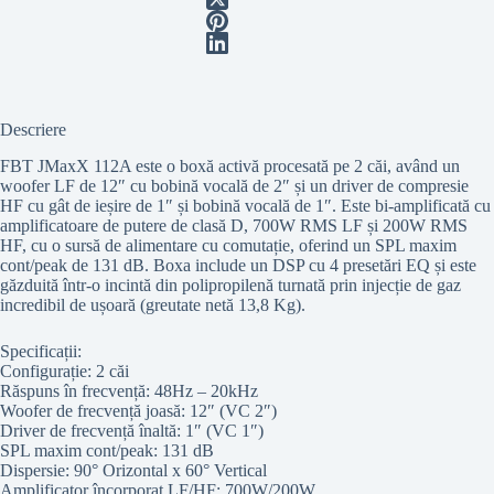
Descriere
FBT JMaxX 112A este o boxă activă procesată pe 2 căi, având un
woofer LF de 12″ cu bobină vocală de 2″ și un driver de compresie
HF cu gât de ieșire de 1″ și bobină vocală de 1″. Este bi-amplificată cu
amplificatoare de putere de clasă D, 700W RMS LF și 200W RMS
HF, cu o sursă de alimentare cu comutație, oferind un SPL maxim
cont/peak de 131 dB. Boxa include un DSP cu 4 presetări EQ și este
găzduită într-o incintă din polipropilenă turnată prin injecție de gaz
incredibil de ușoară (greutate netă 13,8 Kg).
Specificații:
Configurație: 2 căi
Răspuns în frecvență: 48Hz – 20kHz
Woofer de frecvență joasă: 12″ (VC 2″)
Driver de frecvență înaltă: 1″ (VC 1″)
SPL maxim cont/peak: 131 dB
Dispersie: 90° Orizontal x 60° Vertical
Amplificator încorporat LF/HF: 700W/200W