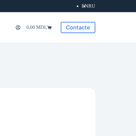
EN
RU
Contacte
0,00
MDL
Coș
de
cumpărături