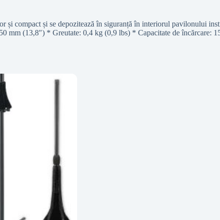
ompact și se depozitează în siguranță în interiorul pavilonului instr
e: 350 mm (13,8″) * Greutate: 0,4 kg (0,9 lbs) * Capacitate de încărcare