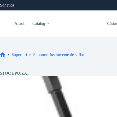
Sari
Sonetica
la
conținut
Acasă
Catalog
Niciu
rezulta
Suporturi
Suporturi Instrumente de suflat
Acasă
STOC EPUIZAT