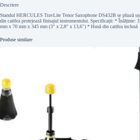
Descriere
Standul HERCULES TravLite Tenor Saxophone DS432B se pliază ușor și c
din catifea protejează finisajul instrumentului. Specificații: * Înălțim
mm x 70 mm x 345 mm (3″ x 2,8″ x 13,6″) * Husă din catifea inclusă
Produse similare