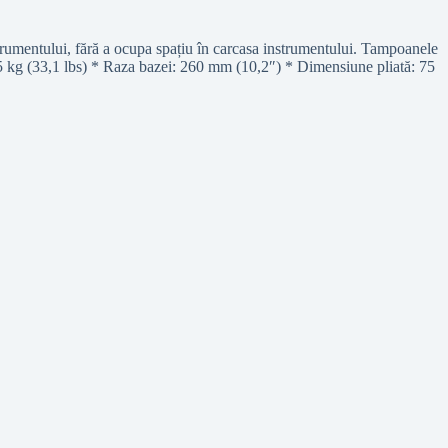
umentului, fără a ocupa spațiu în carcasa instrumentului. Tampoanele
: 15 kg (33,1 lbs) * Raza bazei: 260 mm (10,2″) * Dimensiune pliată: 75