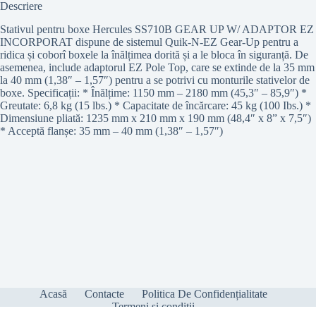
Descriere
Stativul pentru boxe Hercules SS710B GEAR UP W/ ADAPTOR EZ
INCORPORAT dispune de sistemul Quik-N-EZ Gear-Up pentru a
ridica și coborî boxele la înălțimea dorită și a le bloca în siguranță. De
asemenea, include adaptorul EZ Pole Top, care se extinde de la 35 mm
la 40 mm (1,38″ – 1,57″) pentru a se potrivi cu monturile stativelor de
boxe. Specificații: * Înălțime: 1150 mm – 2180 mm (45,3″ – 85,9″) *
Greutate: 6,8 kg (15 lbs.) * Capacitate de încărcare: 45 kg (100 Ibs.) *
Dimensiune pliată: 1235 mm x 210 mm x 190 mm (48,4″ x 8” x 7,5″)
* Acceptă flanșe: 35 mm – 40 mm (1,38″ – 1,57″)
Acasă
Contacte
Politica De Confidențialitate
Termeni și condiții