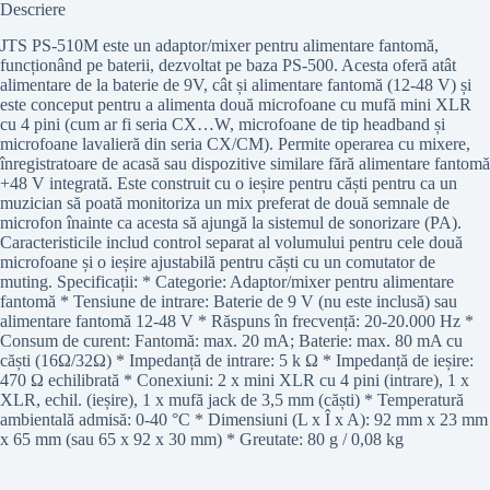
Descriere
JTS PS-510M este un adaptor/mixer pentru alimentare fantomă,
funcționând pe baterii, dezvoltat pe baza PS-500. Acesta oferă atât
alimentare de la baterie de 9V, cât și alimentare fantomă (12-48 V) și
este conceput pentru a alimenta două microfoane cu mufă mini XLR
cu 4 pini (cum ar fi seria CX…W, microfoane de tip headband și
microfoane lavalieră din seria CX/CM). Permite operarea cu mixere,
înregistratoare de acasă sau dispozitive similare fără alimentare fantomă
+48 V integrată. Este construit cu o ieșire pentru căști pentru ca un
muzician să poată monitoriza un mix preferat de două semnale de
microfon înainte ca acesta să ajungă la sistemul de sonorizare (PA).
Caracteristicile includ control separat al volumului pentru cele două
microfoane și o ieșire ajustabilă pentru căști cu un comutator de
muting. Specificații: * Categorie: Adaptor/mixer pentru alimentare
fantomă * Tensiune de intrare: Baterie de 9 V (nu este inclusă) sau
alimentare fantomă 12-48 V * Răspuns în frecvență: 20-20.000 Hz *
Consum de curent: Fantomă: max. 20 mA; Baterie: max. 80 mA cu
căști (16Ω/32Ω) * Impedanță de intrare: 5 k Ω * Impedanță de ieșire:
470 Ω echilibrată * Conexiuni: 2 x mini XLR cu 4 pini (intrare), 1 x
XLR, echil. (ieșire), 1 x mufă jack de 3,5 mm (căști) * Temperatură
ambientală admisă: 0-40 °C * Dimensiuni (L x Î x A): 92 mm x 23 mm
x 65 mm (sau 65 x 92 x 30 mm) * Greutate: 80 g / 0,08 kg