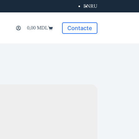
EN
RU
Contacte
0,00
MDL
Coș
de
cumpărături