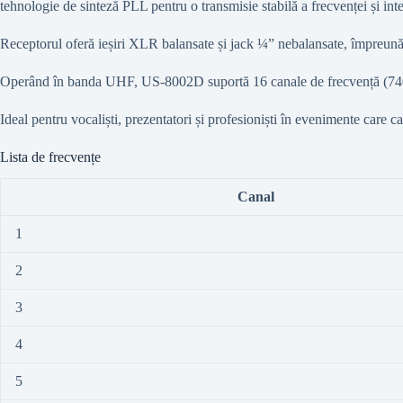
tehnologie de sinteză PLL pentru o transmisie stabilă a frecvenței și int
Receptorul oferă ieșiri XLR balansate și jack ¼” nebalansate, împreun
Operând în banda UHF, US-8002D suportă 16 canale de frecvență (740-
Ideal pentru vocaliști, prezentatori și profesioniști în evenimente care ca
Lista de frecvențe
Canal
1
2
3
4
5