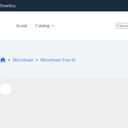
Sari
Sonetica
la
conținut
Acasă
Catalog
Niciu
rezulta
Microfoane
Microfoane Fara fir
Acasă