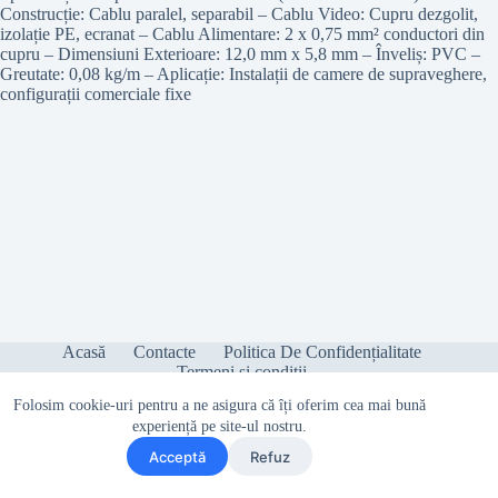
Construcție: Cablu paralel, separabil – Cablu Video: Cupru dezgolit,
izolație PE, ecranat – Cablu Alimentare: 2 x 0,75 mm² conductori din
cupru – Dimensiuni Exterioare: 12,0 mm x 5,8 mm – Înveliș: PVC –
Greutate: 0,08 kg/m – Aplicație: Instalații de camere de supraveghere,
configurații comerciale fixe
Acasă
Contacte
Politica De Confidențialitate
Termeni și condiții
Folosim cookie-uri pentru a ne asigura că îți oferim cea mai bună
experiență pe site-ul nostru.
Acceptă
Refuz
Copyright © 2026 - Sonetica