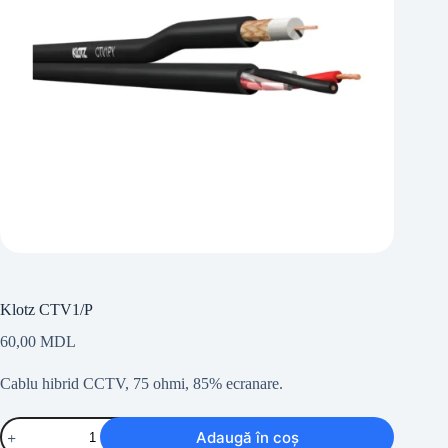
Klotz CTV1/P
60,00
MDL
Cablu hibrid CCTV, 75 ohmi, 85% ecranare.
Cantitate
Adaugă în coș
Klotz