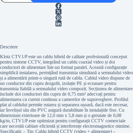
CTV1/P
Descriere
Klotz CTV1/P este un cablu hibrid de calitate profesională conceput
pentru sisteme CCTV, integrând un cablu coaxial video și doi
conductori de alimentare într-un format paralel. Această configurație
simplifică instalarea, permițând transmisia simultană a semnalului video
și a alimentării printr-o singură rută de cablu. Cablul video dispune de
un conductor din cupru dezgolit, izolație PE și ecranare pentru
transmisia fiabilă a semnalului video compozit. Secțiunea de alimentare
include doi conductori din cupru de 0,75 mm² adecvați pentru
alimentarea cu curent continuu a camerelor de supraveghere. Profilul
plat al cablului permite rutarea și separarea ușoară, dacă este necesar,
iar învelișul său din PVC asigură durabilitate în instalațiile fixe. Cu
dimensiuni exterioare de 12,0 mm x 5,8 mm și o greutate de 0,08
kg/m, CTV1/P este optimizat pentru configurații CCTV comerciale
care necesită cablare eficientă și interferențe electromagnetice minime.
Specificații: – Tip: Cablu hibrid CCTV (video + alimentare) –