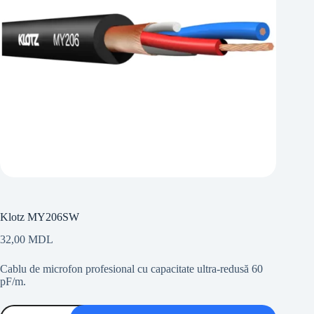
Klotz MY206SW
32,00
MDL
Cablu de microfon profesional cu capacitate ultra-redusă 60
pF/m.
Cantitate