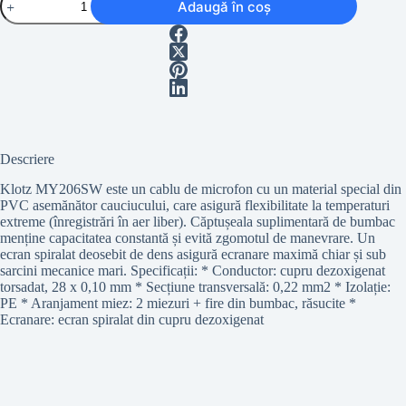
Adaugă în coș
Klotz
MY206SW
Descriere
Klotz MY206SW este un cablu de microfon cu un material special din
PVC asemănător cauciucului, care asigură flexibilitate la temperaturi
extreme (înregistrări în aer liber). Căptușeala suplimentară de bumbac
menține capacitatea constantă și evită zgomotul de manevrare. Un
ecran spiralat deosebit de dens asigură ecranare maximă chiar și sub
sarcini mecanice mari. Specificații: * Conductor: cupru dezoxigenat
torsadat, 28 x 0,10 mm * Secțiune transversală: 0,22 mm2 * Izolație:
PE * Aranjament miez: 2 miezuri + fire din bumbac, răsucite *
Ecranare: ecran spiralat din cupru dezoxigenat