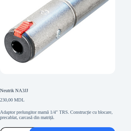
Neutrik NA3JJ
230,00
MDL
Adaptor prelungitor mamă 1/4″ TRS. Construcție cu blocare,
precablat, carcasă din matriță.
Cantitate