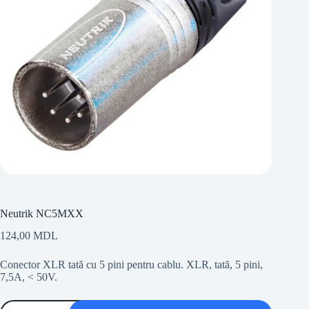
Neutrik NC5MXX
124,00
MDL
Conector XLR tată cu 5 pini pentru cablu. XLR, tată, 5 pini,
7,5A, < 50V.
Cantitate