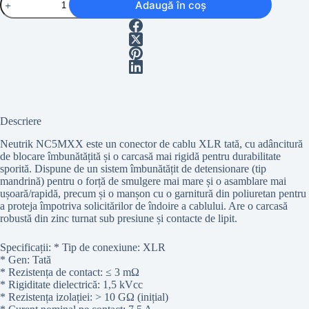
Adaugă în coș
Neutrik
NC5MXX
Descriere
Neutrik NC5MXX este un conector de cablu XLR tată, cu adâncitură
de blocare îmbunătățită și o carcasă mai rigidă pentru durabilitate
sporită. Dispune de un sistem îmbunătățit de detensionare (tip
mandrină) pentru o forță de smulgere mai mare și o asamblare mai
ușoară/rapidă, precum și o manșon cu o garnitură din poliuretan pentru
a proteja împotriva solicitărilor de îndoire a cablului. Are o carcasă
robustă din zinc turnat sub presiune și contacte de lipit.
Specificații: * Tip de conexiune: XLR
* Gen: Tată
* Rezistența de contact: ≤ 3 mΩ
* Rigiditate dielectrică: 1,5 kVcc
* Rezistența izolației: > 10 GΩ (inițial)