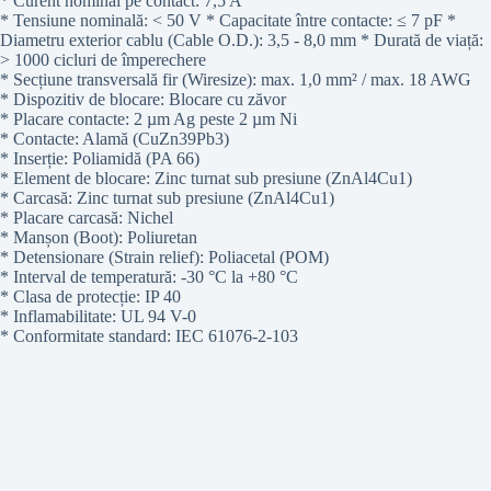
* Curent nominal pe contact: 7,5 A
* Tensiune nominală: < 50 V * Capacitate între contacte: ≤ 7 pF *
Diametru exterior cablu (Cable O.D.): 3,5 - 8,0 mm * Durată de viață:
> 1000 cicluri de împerechere
* Secțiune transversală fir (Wiresize): max. 1,0 mm² / max. 18 AWG
* Dispozitiv de blocare: Blocare cu zăvor
* Placare contacte: 2 µm Ag peste 2 µm Ni
* Contacte: Alamă (CuZn39Pb3)
* Inserție: Poliamidă (PA 66)
* Element de blocare: Zinc turnat sub presiune (ZnAl4Cu1)
* Carcasă: Zinc turnat sub presiune (ZnAl4Cu1)
* Placare carcasă: Nichel
* Manșon (Boot): Poliuretan
* Detensionare (Strain relief): Poliacetal (POM)
* Interval de temperatură: -30 °C la +80 °C
* Clasa de protecție: IP 40
* Inflamabilitate: UL 94 V-0
* Conformitate standard: IEC 61076-2-103