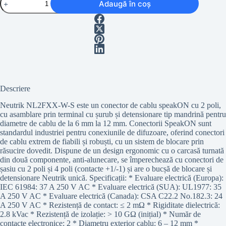
Adaugă în coș
Neutrik
NL2FXX-
W-
S
Descriere
Neutrik NL2FXX-W-S este un conector de cablu speakON cu 2 poli,
cu asamblare prin terminal cu șurub și detensionare tip mandrină pentru
diametre de cablu de la 6 mm la 12 mm. Conectorii SpeakON sunt
standardul industriei pentru conexiunile de difuzoare, oferind conectori
de cablu extrem de fiabili și robuști, cu un sistem de blocare prin
răsucire dovedit. Dispune de un design ergonomic cu o carcasă turnată
din două componente, anti-alunecare, se împerechează cu conectori de
șasiu cu 2 poli și 4 poli (contacte +1/-1) și are o bucșă de blocare și
detensionare Neutrik unică. Specificații: * Evaluare electrică (Europa):
IEC 61984: 37 A 250 V AC * Evaluare electrică (SUA): UL1977: 35
A 250 V AC * Evaluare electrică (Canada): CSA C22.2 No.182.3: 24
A 250 V AC * Rezistență de contact: ≤ 2 mΩ * Rigiditate dielectrică:
2.8 kVac * Rezistență de izolație: > 10 GΩ (inițial) * Număr de
contacte electronice: 2 * Diametru exterior cablu: 6 – 12 mm *