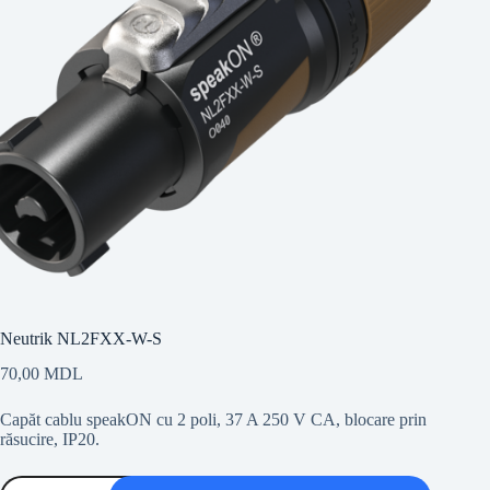
Neutrik NL2FXX-W-S
70,00
MDL
Capăt cablu speakON cu 2 poli, 37 A 250 V CA, blocare prin
răsucire, IP20.
Cantitate