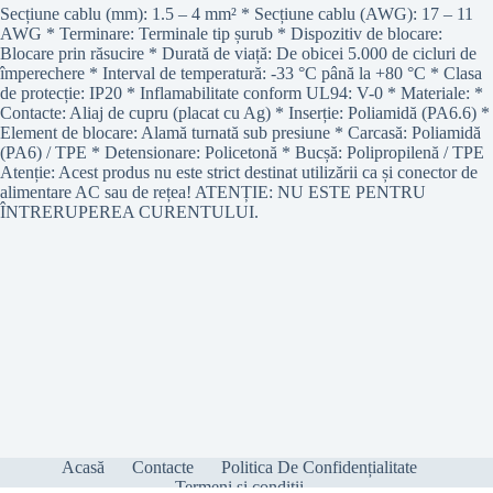
Secțiune cablu (mm): 1.5 – 4 mm² * Secțiune cablu (AWG): 17 – 11
AWG * Terminare: Terminale tip șurub * Dispozitiv de blocare:
Blocare prin răsucire * Durată de viață: De obicei 5.000 de cicluri de
împerechere * Interval de temperatură: -33 °C până la +80 °C * Clasa
de protecție: IP20 * Inflamabilitate conform UL94: V-0 * Materiale: *
Contacte: Aliaj de cupru (placat cu Ag) * Inserție: Poliamidă (PA6.6) *
Element de blocare: Alamă turnată sub presiune * Carcasă: Poliamidă
(PA6) / TPE * Detensionare: Policetonă * Bucșă: Polipropilenă / TPE
Atenție: Acest produs nu este strict destinat utilizării ca și conector de
alimentare AC sau de rețea! ATENȚIE: NU ESTE PENTRU
ÎNTRERUPEREA CURENTULUI.
Acasă
Contacte
Politica De Confidențialitate
Termeni și condiții