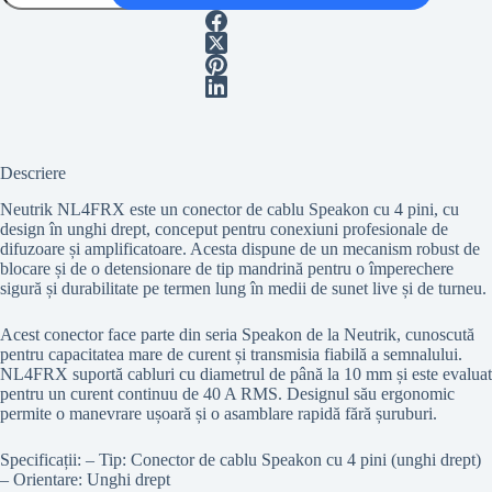
NL4FRX
Descriere
Neutrik NL4FRX este un conector de cablu Speakon cu 4 pini, cu
design în unghi drept, conceput pentru conexiuni profesionale de
difuzoare și amplificatoare. Acesta dispune de un mecanism robust de
blocare și de o detensionare de tip mandrină pentru o împerechere
sigură și durabilitate pe termen lung în medii de sunet live și de turneu.
Acest conector face parte din seria Speakon de la Neutrik, cunoscută
pentru capacitatea mare de curent și transmisia fiabilă a semnalului.
NL4FRX suportă cabluri cu diametrul de până la 10 mm și este evaluat
pentru un curent continuu de 40 A RMS. Designul său ergonomic
permite o manevrare ușoară și o asamblare rapidă fără șuruburi.
Specificații: – Tip: Conector de cablu Speakon cu 4 pini (unghi drept)
– Orientare: Unghi drept