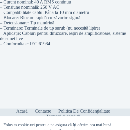
– Curent nominal: 40 A RMS continuu
– Tensiune nominală: 250 V AC
– Compatibilitate cablu: Până la 10 mm diametru
– Blocare: Blocare rapidă cu zăvorire sigură
– Detensionare: Tip mandrină
– Terminare: Terminale de tip șurub (nu necesită lipire)
– Aplicație: Cabluri pentru difuzoare, ieșiri de amplificatoare, sisteme
de sunet live
– Conformitate: IEC 61984
Acasă
Contacte
Politica De Confidențialitate
Termeni și condiții
Folosim cookie-uri pentru a ne asigura că îți oferim cea mai bună