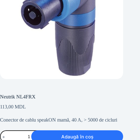
Neutrik NL4FRX
113,00
MDL
Conector de cablu speakON mamă, 40 A, > 5000 de cicluri
Cantitate
Adaugă în coș
Neutrik