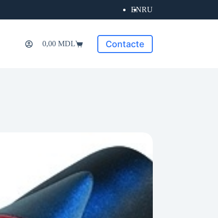
EN
RU
Contacte
0,00
MDL
Coș
de
cumpărături