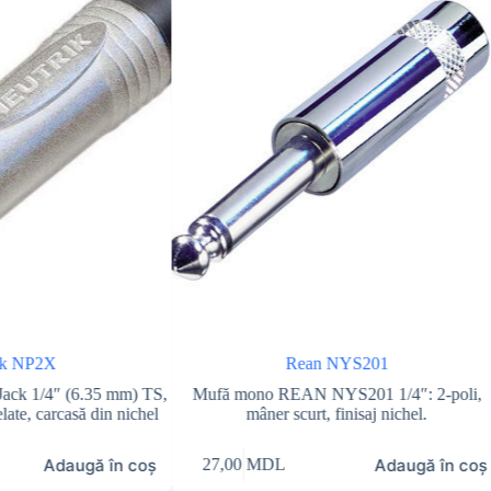
ik NP2X
Rean NYS201
Jack 1/4″ (6.35 mm) TS,
Mufă mono REAN NYS201 1/4″: 2-poli,
late, carcasă din nichel
mâner scurt, finisaj nichel.
Adaugă în coș
Adaugă în coș
27,00
MDL