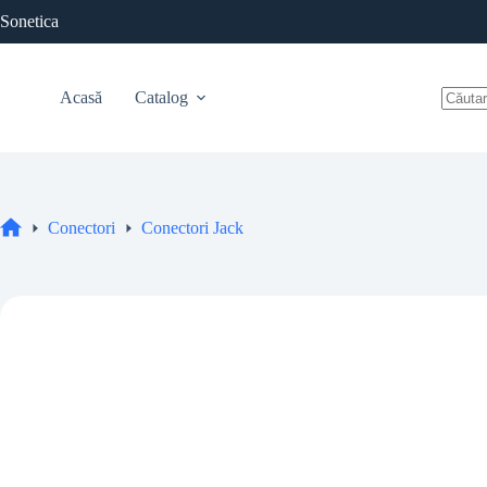
Sari
Sonetica
la
conținut
Acasă
Catalog
Niciu
rezulta
Conectori
Conectori Jack
Acasă