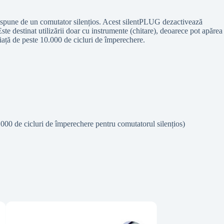
ispune de un comutator silențios. Acest silentPLUG dezactivează
te destinat utilizării doar cu instrumente (chitare), deoarece pot apărea
iață de peste 10.000 de cicluri de împerechere.
’000 de cicluri de împerechere pentru comutatorul silențios)