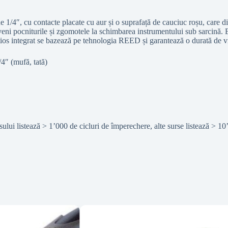
/4″, cu contacte placate cu aur și o suprafață de cauciuc roșu, care d
eni pocniturile și zgomotele la schimbarea instrumentului sub sarcină. Es
nțios integrat se bazează pe tehnologia REED și garantează o durată de v
4″ (mufă, tată)
lui listează > 1’000 de cicluri de împerechere, alte surse listează > 10