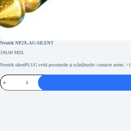
Neutrik NP2X-AU-SILENT
190,00
MDL
Neutrik silentPLUG evită pocniturile și scârțâiturile: contacte aurite, >1
Cantitate
Neutrik
NP2X-
AU-
SILENT