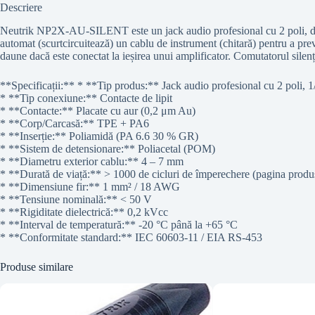
Descriere
Neutrik NP2X-AU-SILENT este un jack audio profesional cu 2 poli, de 1
automat (scurtcircuitează) un cablu de instrument (chitară) pentru a prev
daune dacă este conectat la ieșirea unui amplificator. Comutatorul sile
**Specificații:** * **Tip produs:** Jack audio profesional cu 2 poli, 1/
* **Tip conexiune:** Contacte de lipit
* **Contacte:** Placate cu aur (0,2 μm Au)
* **Corp/Carcasă:** TPE + PA6
* **Inserție:** Poliamidă (PA 6.6 30 % GR)
* **Sistem de detensionare:** Poliacetal (POM)
* **Diametru exterior cablu:** 4 – 7 mm
* **Durată de viață:** > 1000 de cicluri de împerechere (pagina produsu
* **Dimensiune fir:** 1 mm² / 18 AWG
* **Tensiune nominală:** < 50 V
* **Rigiditate dielectrică:** 0,2 kVcc
* **Interval de temperatură:** -20 °C până la +65 °C
* **Conformitate standard:** IEC 60603-11 / EIA RS-453
Produse similare