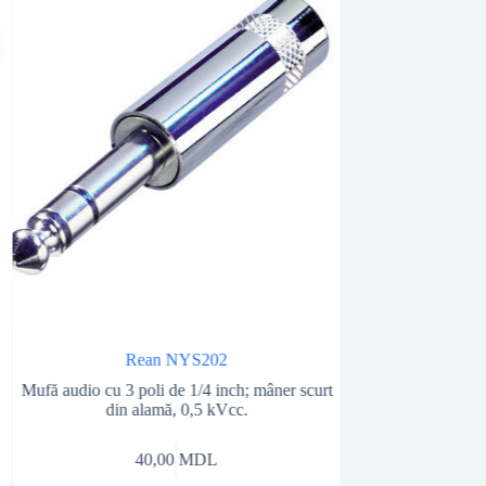
Rean NYS202
Rean
Mufă audio cu 3 poli de 1/4 inch; mâner scurt
Mufă mono 2 poli 
din alamă, 0,5 kVcc.
cicluri de 
40,00
MDL
40