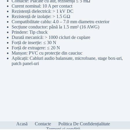
Contacte: Placate cu aur, rezistență ≤ 5 mΩ
Curent nominal: 10 A per contact
Rezistență dielectrică: > 1 kV DC
Rezistență de izolație: > 1.5 GΩ
Compatibilitate cablu: 4.0 – 7.0 mm diametru exterior
Secțiune conductor: până la 1.5 mm² (16 AWG)
Prindere: Tip chuck
Durată mecanică: > 1000 cicluri de cuplare
Forță de inserție: ≤ 30 N
Forță de extragere: ≤ 20 N
Manșon: PVC cu protecție din cauciuc
Aplicații: Cabluri audio balansate, microfoane, stage box-uri,
patch panel-uri
Acasă
Contacte
Politica De Confidențialitate
Termeni și condiții