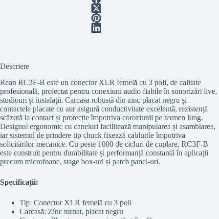
Descriere
Rean RC3F-B este un conector XLR femelă cu 3 poli, de calitate
profesională, proiectat pentru conexiuni audio fiabile în sonorizări live,
studiouri și instalații. Carcasa robustă din zinc placat negru și
contactele placate cu aur asigură conductivitate excelentă, rezistență
scăzută la contact și protecție împotriva coroziunii pe termen lung.
Designul ergonomic cu caneluri facilitează manipularea și asamblarea,
iar sistemul de prindere tip chuck fixează cablurile împotriva
solicitărilor mecanice. Cu peste 1000 de cicluri de cuplare, RC3F-B
este construit pentru durabilitate și performanță constantă în aplicații
precum microfoane, stage box-uri și patch panel-uri.
Specificații:
Tip: Conector XLR femelă cu 3 poli
Carcasă: Zinc turnat, placat negru