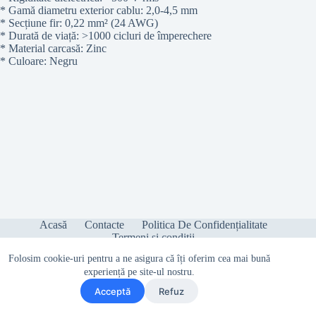
* Gamă diametru exterior cablu: 2,0-4,5 mm
* Secțiune fir: 0,22 mm² (24 AWG)
* Durată de viață: >1000 cicluri de împerechere
* Material carcasă: Zinc
* Culoare: Negru
Acasă
Contacte
Politica De Confidențialitate
Termeni și condiții
Folosim cookie-uri pentru a ne asigura că îți oferim cea mai bună
experiență pe site-ul nostru.
Acceptă
Refuz
Copyright © 2026 - Sonetica