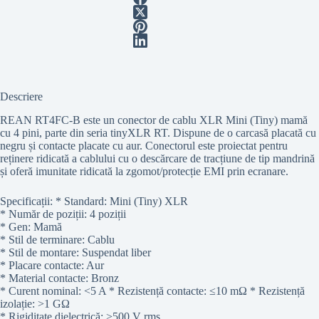
Descriere
REAN RT4FC-B este un conector de cablu XLR Mini (Tiny) mamă
cu 4 pini, parte din seria tinyXLR RT. Dispune de o carcasă placată cu
negru și contacte placate cu aur. Conectorul este proiectat pentru
reținere ridicată a cablului cu o descărcare de tracțiune de tip mandrină
și oferă imunitate ridicată la zgomot/protecție EMI prin ecranare.
Specificații: * Standard: Mini (Tiny) XLR
* Număr de poziții: 4 poziții
* Gen: Mamă
* Stil de terminare: Cablu
* Stil de montare: Suspendat liber
* Placare contacte: Aur
* Material contacte: Bronz
* Curent nominal: <5 A * Rezistență contacte: ≤10 mΩ * Rezistență
izolație: >1 GΩ
* Rigiditate dielectrică: >500 V rms