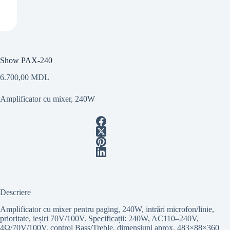
Show PAX-240
6.700,00
MDL
Amplificator cu mixer, 240W
Descriere
Amplificator cu mixer pentru paging, 240W, intrări microfon/linie,
prioritate, ieșiri 70V/100V. Specificații: 240W, AC110–240V,
4Ω/70V/100V, control Bass/Treble, dimensiuni aprox. 483×88×360