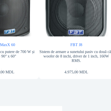
iMaxX 60
FBT J8
cu putere de 700 W și
Sistem de armare a sunetului pasiv cu două că
e 90° x 60°
woofer de 8 inchi, driver de 1 inch, 160W
RMS.
,00
MDL
4.975,00
MDL