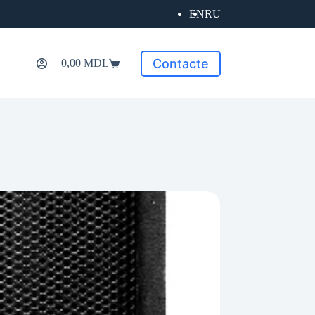
EN
RU
Contacte
0,00
MDL
Coș
de
cumpărături