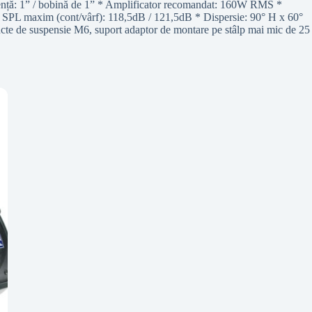
recvență: 1” / bobină de 1” * Amplificator recomandat: 160W RMS *
 SPL maxim (cont/vârf): 118,5dB / 121,5dB * Dispersie: 90° H x 60°
cte de suspensie M6, suport adaptor de montare pe stâlp mai mic de 25