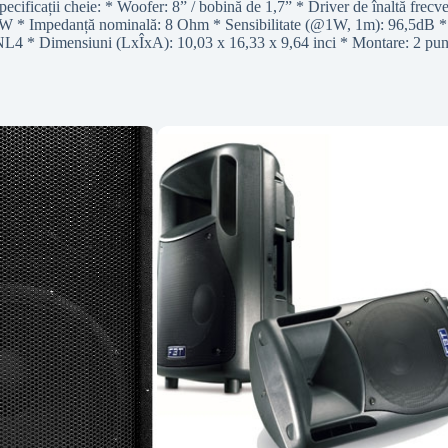
 Specificații cheie: * Woofer: 8” / bobină de 1,7” * Driver de înaltă f
20W * Impedanță nominală: 8 Ohm * Sensibilitate (@1W, 1m): 96,5dB *
NL4 * Dimensiuni (LxÎxA): 10,03 x 16,33 x 9,64 inci * Montare: 2 pun