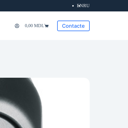
EN
RU
Contacte
0,00
MDL
Coș
de
cumpărături