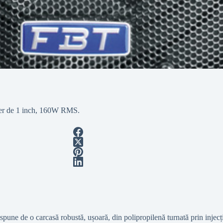
iver de 1 inch, 160W RMS.
ispune de o carcasă robustă, ușoară, din polipropilenă turnată prin inje