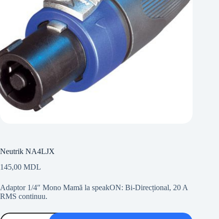
Neutrik NA4LJX
145,00
MDL
Adaptor 1/4″ Mono Mamă la speakON: Bi-Direcțional, 20 A
RMS continuu.
Cantitate