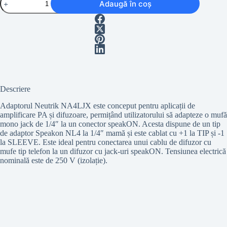
Adaugă în coș
Neutrik
NA4LJX
Descriere
Adaptorul Neutrik NA4LJX este conceput pentru aplicații de
amplificare PA și difuzoare, permițând utilizatorului să adapteze o mufă
mono jack de 1/4″ la un conector speakON. Acesta dispune de un tip
de adaptor Speakon NL4 la 1/4″ mamă și este cablat cu +1 la TIP și -1
la SLEEVE. Este ideal pentru conectarea unui cablu de difuzor cu
mufe tip telefon la un difuzor cu jack-uri speakON. Tensiunea electrică
nominală este de 250 V (izolație).