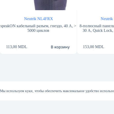
Neutrik NL4FRX
Neutrik NL8
ON кабельный разъем, гнездо, 40 А, >
8-полюсный панельный р
5000 циклов
30 А, Quick Lock, квад
В корзину
3,00
MDL
153,00
MDL
Главная
Контакты
Конфиденциальность
Условия
Мы используем куки, чтобы обеспечить максимальное удобство использо
Copyright © 2026 - Sonetica