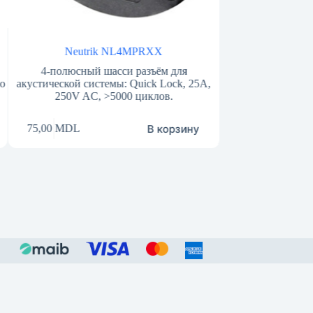
Neutrik NL4MPRXX
Neutrik NL2F
4-полюсный шасси разъём для
2-концевой кабельный шт
устической системы: Quick Lock, 25A,
А 250 В переменного т
250V AC, >5000 циклов.
замок, IP2
В корзину
75,00
MDL
70,00
MDL