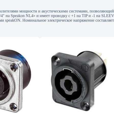
силителями мощности и акустическими системами, позволяющий 
1/4″ на Speakon NL4» и имеет проводку с +1 на TIP и -1 на SLE
ми speakON. Номинальное электрическое напряжение составляет 