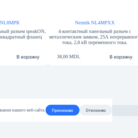
MPR
Neutrik NL4MPXX
азъем speakON,
4-контактный панельный разъем с
ратный фланец
металлическим замком, 25А непрерывного
ак
тока, 2,8 кВ переменного тока.
В корзину
В корзину
38,00
MDL
Принимаю
Отклоняю
вания нашего веб-сайта.