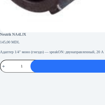
Neutrik NA4LJX
145,00
MDL
Адаптер 1/4″ моно (гнездо) — speakON: двунаправленный, 20 А
Количество
товара
Neutrik
NA4LJX