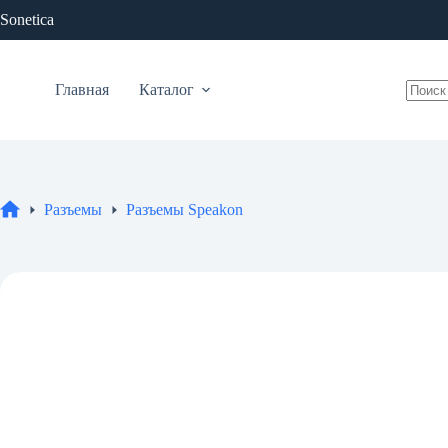
Перейти
Sonetica
к
сути
Главная
Каталог
Ничег
не
найде
Разъемы
Разъемы Speakon
Главная