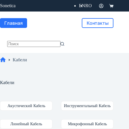
Перейти
Sonetica
EN
RO
к
Корзина
сути
Главная
Контакты
Ничего
не
найдено
Кабели
Главная
Кабели
Акустический Кабель
Инструментальный Кабель
Линейный Кабель
Микрофонный Кабель