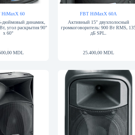
 HiMaxX 60
FBT HiMaxX 60A
5-дюймовый динамик,
Активный 15″ двухполосный
Вт, угол раскрытия 90°
громкоговоритель: 900 Вт RMS, 13
x 60°
дБ SPL.
500,00
MDL
25.400,00
MDL