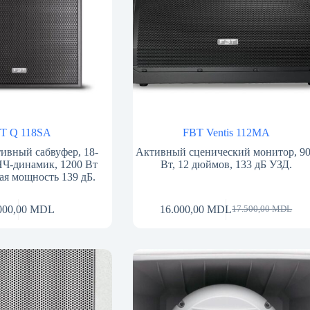
T Q 118SA
FBT Ventis 112MA
вный сабвуфер, 18-
Активный сценический монитор, 9
Ч-динамик, 1200 Вт
Вт, 12 дюймов, 133 дБ УЗД.
ая мощность 139 дБ.
000,00
MDL
16.000,00
MDL
17.500,00
MDL
Первоначальная
Текущая
цена
цена:
составляла
16.000,00 MDL.
17.500,00 MDL.