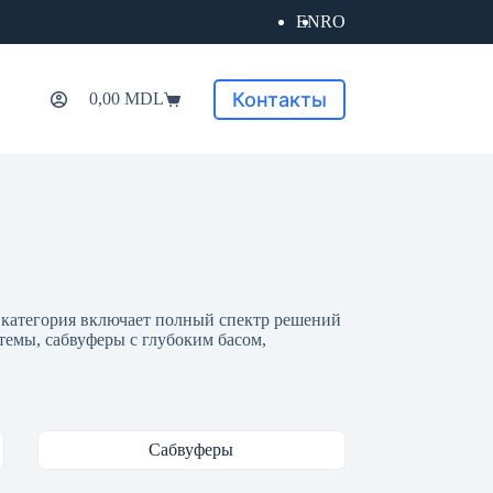
EN
RO
Контакты
0,00
MDL
Корзина
 категория включает полный спектр решений
емы, сабвуферы с глубоким басом,
Сабвуферы