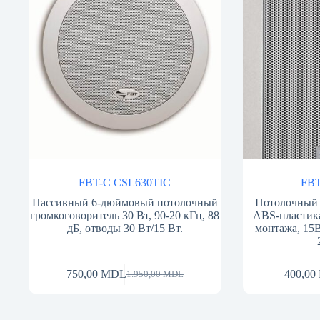
FBT-C CSL630TIC
FBT
Пассивный 6-дюймовый потолочный
Потолочный 
громкоговоритель 30 Вт, 90-20 кГц, 88
ABS-пластика
дБ, отводы 30 Вт/15 Вт.
монтажа, 15В
750,00
MDL
400,00
1.950,00
MDL
Первоначальная
Текущая
цена
цена:
составляла
750,00 MDL.
1.950,00 MDL.