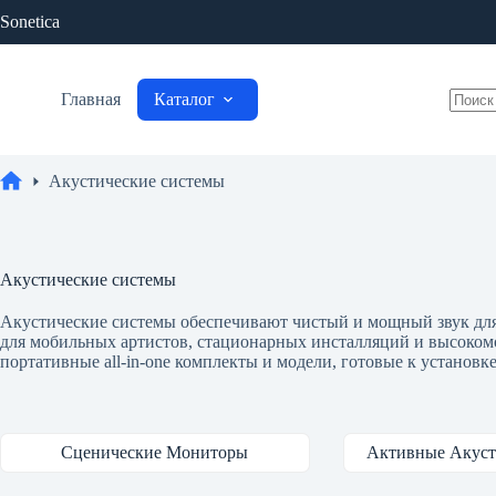
Перейти
Sonetica
к
сути
Главная
Каталог
Ничег
не
найде
Акустические системы
Главная
Акустические системы
Акустические системы обеспечивают чистый и мощный звук для
для мобильных артистов, стационарных инсталляций и высокомо
портативные all‑in‑one комплекты и модели, готовые к установк
Сценические Мониторы
Активные Акуст