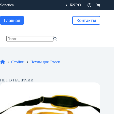
Перейти
Sonetica
EN
RO
к
Корзина
сути
Главная
Контакты
Ничего
не
найдено
Стойки
Чехлы для Стоек
Главная
НЕТ В НАЛИЧИИ