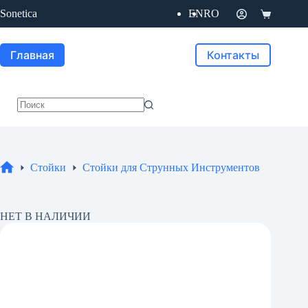
Перейти
Sonetica
EN
RO
к
Корзина
сути
Главная
Контакты
Ничего
не
найдено
Стойки
Стойки для Струнных Инструментов
Главная
НЕТ В НАЛИЧИИ