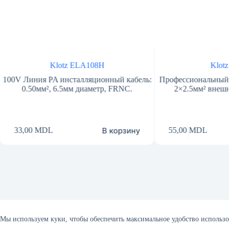
Klotz ELA108H
Klot
100V Линия PA инсталляционный кабель:
Профессиональный 
0.50мм², 6.5мм диаметр, FRNC.
2×2.5мм² внеш
Этот
В корзину
33,00
MDL
55,00
MDL
товар
имеет
несколько
вариаций.
Опции
можно
выбрать
на
странице
товара.
Главная
Контакты
Конфиденциальность
Условия
Мы используем куки, чтобы обеспечить максимальное удобство использо