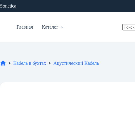
Перейти
Sonetica
к
сути
Главная
Каталог
Ничег
не
найде
Кабель в бухтах
Акустический Кабель
Главная