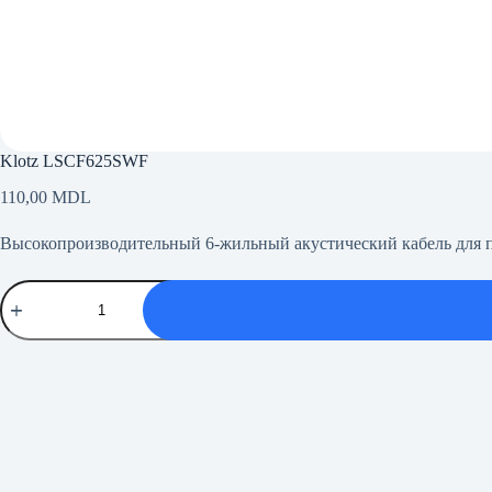
Klotz LSCF625SWF
110,00
MDL
Высокопроизводительный 6-жильный акустический кабель для 
Количество
товара
Klotz
LSCF625SWF