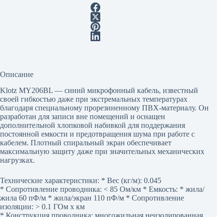
Описание
Klotz MY206BL — синий микрофонный кабель, известный
своей гибкостью даже при экстремальных температурах
благодаря специальному прорезиненному ПВХ-материалу. Он
разработан для записи вне помещений и оснащен
дополнительной хлопковой набивкой для поддержания
постоянной емкости и предотвращения шума при работе с
кабелем. Плотный спиральный экран обеспечивает
максимальную защиту даже при значительных механических
нагрузках.
Технические характеристики: * Вес (кг/м): 0.045
* Сопротивление проводника: < 85 Ом/км * Емкость: * жила/
жила 60 пФ/м * жила/экран 110 пФ/м * Сопротивление
изоляции: > 0.1 ГОм x км
* Конструкция проводника: многожильная неизолированная