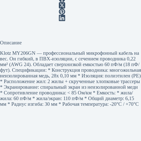
Описание
Klotz MY206GN — профессиональный микрофонный кабель на
вес. Он гибкий, в ПВХ-изоляции, с сечением проводника 0,22
мм² (AWG 24). Обладает сверхнизкой емкостью 60 пФ/м (18 пФ/
фут). Спецификации: * Конструкция проводника: многожильная
неизолированная медь, 28x 0,10 мм * Изоляция: полиэтилен (PE)
* Расположение жил: 2 жилы + скрученные хлопковые трассеры
* Экранирование: спиральный экран из неизолированной меди
* Сопротивление проводника: < 85 Ом/км * Емкость: * жила/
жила: 60 пФ/м * жила/экран: 110 пФ/м * Общий диаметр: 6,15
мм * Радиус изгиба: 30 мм * Рабочая температура: -20°C / +70°C