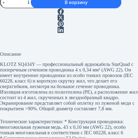
В корзину
товара
Klotz
SQ434Y
Описание
KLOTZ SQ434Y — профессиональный аудиокабель StarQuad с
поперечным сечением проводника 4 x 0,34 мм² (AWG 22). Он
имеет внутренние проводники из особо тонких проволок (IEC
60228, класс 6) и короткую скрутку жил, что делает его
сверхгибким, несмотря на большое сечение проводника.
Изоляция изготовлена из полиэтилена (PE), а расположение жил
состоит из 4 жил, скрученных в звездообразный квадро.
Экранирование представляет собой оплетку из луженой меди с
покрытием >90%. Общий диаметр составляет 7,8 мм.
Технические характеристики: * Конструкция проводника:
многожильная луженая медь, 43 x 0,10 мм (AWG 22), особо
тонкая многожильная в соответствии с IEC 60228, класс 6