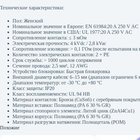
Технические характеристики:
Пол: Женский
Номинальное значение в Европе: EN 61984:20 A 250 V AC
Номинальное значение в США: UL 1977:20 A 250 V AC
Сопротивление контакта: ≤ 3 мОм
Электрическая прочность: 4 kVdc / 2,8 kVac
Сопротивление изоляции: > 0,1 ГОм (после испытания на 
Количество электрических контактов: 2 + PE
Срок службы: > 1000 циклов сопряжения
Сечение провода: 2,5 мм², 12 AWG
Устройство блокировки: Быстрая блокировка
Внешний диаметр кабеля: 6–15 мм (диапазон ограничен 6
Диапазон температур: от -30 °C до +80 °C
Класс защиты: IP20
Класс воспламеняемости: UL 94 HB
Материал контактов: Бронза (CuSn6) с серебряным покрыт
Материал вставки: Полиамид (PA 6 30 % GR)
Материал стопорного элемента: Литой цинк (ZnAl4Cu1)
Материал корпуса: Полиамид (PA 6 30 % GR)
Материал разгрузки натяжения: Полиацеталь (POM)
Похожие