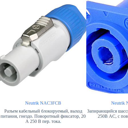
Neutrik NAC3FCB
Neutri
Разъем кабельный блокируемый, выход
Запирающийся шасси
питания, гнездо. Поворотный фиксатор, 20
250В AC, с по
А 250 В пер. тока.