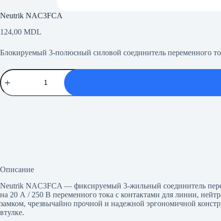
Neutrik NAC3FCA
124,00
MDL
Блокируемый 3-полюсный силовой соединитель переменного тока
Количество
товара
Neutrik
NAC3FCA
Описание
Neutrik NAC3FCA — фиксируемый 3-жильный соединитель перем
на 20 А / 250 В переменного тока с контактами для линии, ней
замком, чрезвычайно прочной и надежной эргономичной констр
втулке.