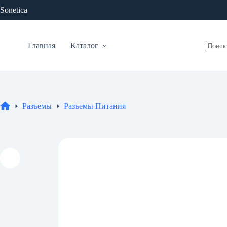
Перейти
Sonetica
к
сути
Главная
Каталог
Ничег
не
найде
Разъемы
Разъемы Питания
Главная