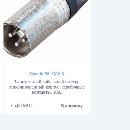
Neutrik NC3MXX
Neutrik NC3FP
тактный кабельный штекер,
3-полюсный гнездовой разъём
ованный корпус, серебряные
монтажа на панель
контакты, 16А.
В корзину
В к
DL
70,00
MDL