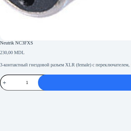
Neutrik NC3FXS
230,00
MDL
3-контактный гнездовой разъем XLR (female) с переключателем
Количество
товара
Neutrik
NC3FXS