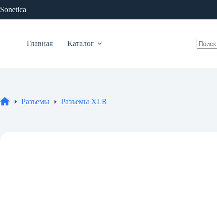
Перейти
Sonetica
к
сути
Главная
Каталог
Ничег
не
найде
Разъемы
Разъемы XLR
Главная