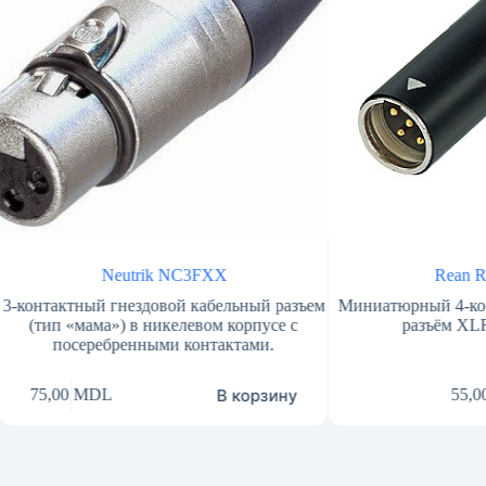
Neutrik NC3FXX
Rean RT4MC-B
й гнездовой кабельный разъем
Миниатюрный 4-контактный шт
ма») в никелевом корпусе с
разъём XLR: 4 контакта,
ебренными контактами.
В корзину
L
55,00
MDL