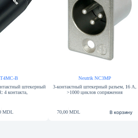
Neutrik NC3MP
екерный
3-контактный штекерный разъем, 16 А,
3-кон
>1000 циклов сопряжения
никелир
В корзину
70,00
MDL
65,00
M