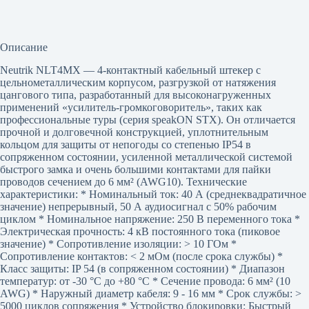
Описание
Neutrik NLT4MX — 4-контактный кабельный штекер с
цельнометаллическим корпусом, разгрузкой от натяжения
цангового типа, разработанный для высоконагруженных
применений «усилитель-громкоговоритель», таких как
профессиональные туры (серия speakON STX). Он отличается
прочной и долговечной конструкцией, уплотнительным
кольцом для защиты от непогоды со степенью IP54 в
сопряженном состоянии, усиленной металлической системой
быстрого замка и очень большими контактами для пайки
проводов сечением до 6 мм² (AWG10). Технические
характеристики: * Номинальный ток: 40 А (среднеквадратичное
значение) непрерывный, 50 А аудиосигнал с 50% рабочим
циклом * Номинальное напряжение: 250 В переменного тока *
Электрическая прочность: 4 кВ постоянного тока (пиковое
значение) * Сопротивление изоляции: > 10 ГОм *
Сопротивление контактов: < 2 мОм (после срока службы) *
Класс защиты: IP 54 (в сопряженном состоянии) * Диапазон
температур: от -30 °C до +80 °C * Сечение провода: 6 мм² (10
AWG) * Наружный диаметр кабеля: 9 - 16 мм * Срок службы: >
5000 циклов сопряжения * Устройство блокировки: Быстрый