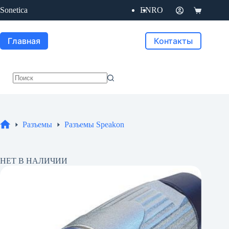
Перейти
Sonetica
EN
RO
к
Корзина
сути
Главная
Контакты
Ничего
не
найдено
Разъемы
Разъемы Speakon
Главная
НЕТ В НАЛИЧИИ