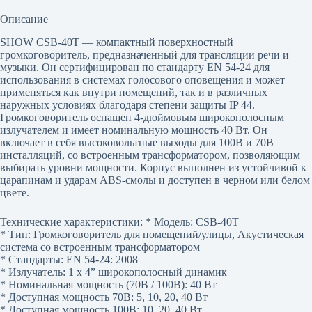
Описание
SHOW CSB-40T — компактный поверхностный
громкоговоритель, предназначенный для трансляции речи и
музыки. Он сертифицирован по стандарту EN 54-24 для
использования в системах голосового оповещения и может
применяться как внутри помещений, так и в различных
наружных условиях благодаря степени защиты IP 44.
Громкоговоритель оснащен 4-дюймовым широкополосным
излучателем и имеет номинальную мощность 40 Вт. Он
включает в себя высоковольтные выходы для 100В и 70В
инсталляций, со встроенным трансформатором, позволяющим
выбирать уровни мощности. Корпус выполнен из устойчивой к
царапинам и ударам ABS-смолы и доступен в черном или белом
цвете.
Технические характеристики: * Модель: CSB-40T
* Тип: Громкоговоритель для помещений/улицы, Акустическая
система со встроенным трансформатором
* Стандарты: EN 54-24: 2008
* Излучатель: 1 x 4” широкополосный динамик
* Номинальная мощность (70В / 100В): 40 Вт
* Доступная мощность 70В: 5, 10, 20, 40 Вт
* Доступная мощность 100В: 10, 20, 40 Вт